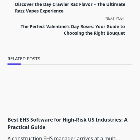
class="nav-
Discover the Day Crawler Raz Flavor – The Ultimate
subtitle
Razz Vapes Experience
screen-
NEXT POST
reader-
The Perfect Valentine’s Day Roses: Your Guide to
text">Page</span>
Choosing the Right Bouquet
RELATED POSTS
Best EHS Software for High-Risk US Industries: A
Practical Guide
A construction EHS manager arrives at a multi-