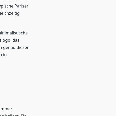
pische Pariser
eichzeitig
inimalistische
logo, das
n genau diesen
h in
Sommer,