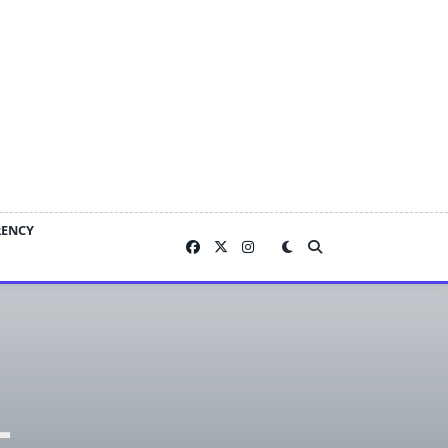
RENCY
–