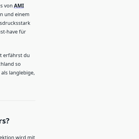
es von
AMI
ien und einem
usdrucksstark
st-have für
t erfährst du
chland so
als langlebige,
rs?
ektion wird mit