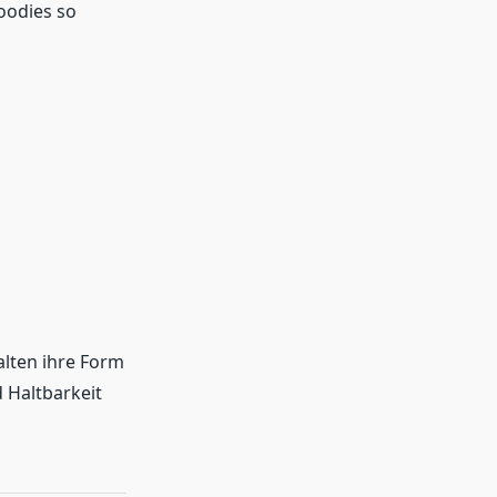
oodies so
alten ihre Form
d Haltbarkeit