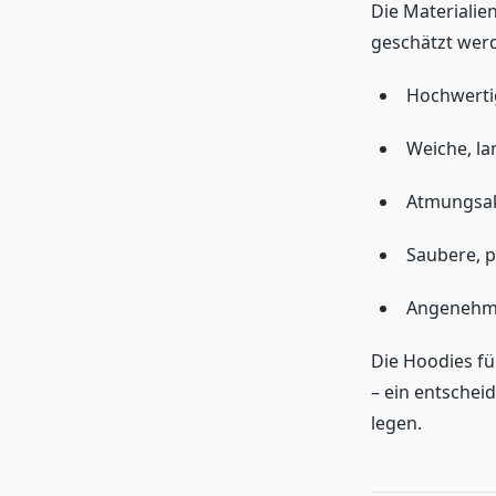
Die Materialie
geschätzt wer
Hochwerti
Weiche, la
Atmungsakt
Saubere, p
Angenehme
Die Hoodies fü
– ein entschei
legen.