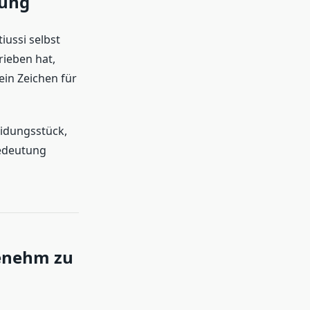
tung
ussi selbst
rieben hat,
in Zeichen für
eidungsstück,
Bedeutung
genehm zu