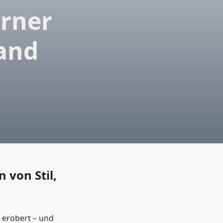
erner
and
 von Stil,
 erobert – und