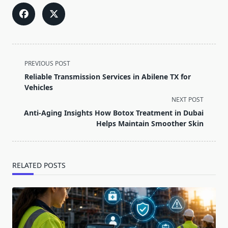
<span
PREVIOUS POST
class="nav-
Reliable Transmission Services in Abilene TX for
subtitle
Vehicles
screen-
NEXT POST
reader-
Anti-Aging Insights How Botox Treatment in Dubai
text">Page</span>
Helps Maintain Smoother Skin
RELATED POSTS