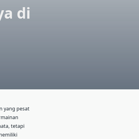
a di
n yang pesat
ermainan
ta, tetapi
emiliki