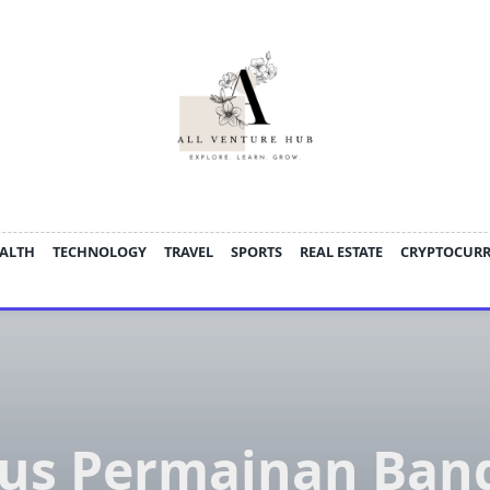
ALTH
TECHNOLOGY
TRAVEL
SPORTS
REAL ESTATE
CRYPTOCUR
tus Permainan Ban