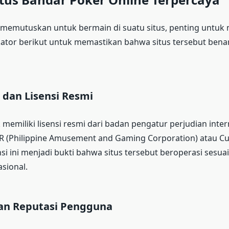
memutuskan untuk bermain di suatu situs, penting untuk
ator berikut untuk memastikan bahwa situs tersebut bena
s dan Lisensi Resmi
k memiliki lisensi resmi dari badan pengatur perjudian inter
R (Philippine Amusement and Gaming Corporation) atau C
si ini menjadi bukti bahwa situs tersebut beroperasi sesua
asional.
dan Reputasi Pengguna