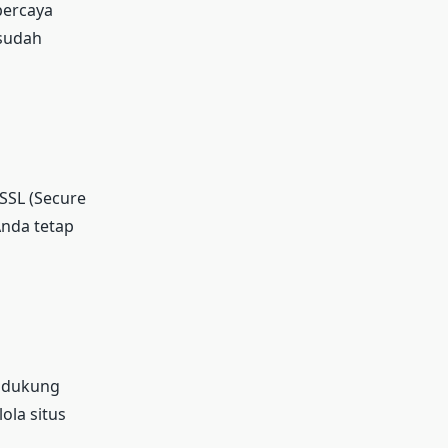
percaya
 sudah
 SSL (Secure
Anda tetap
endukung
ola situs