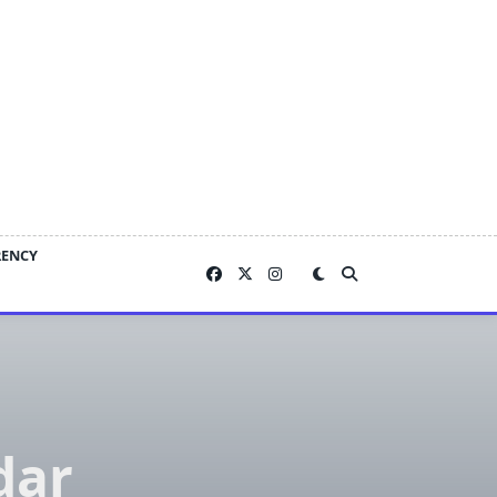
RENCY
dar