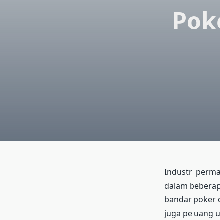
Pok
Industri perma
dalam beberapa
bandar poker o
juga peluang u