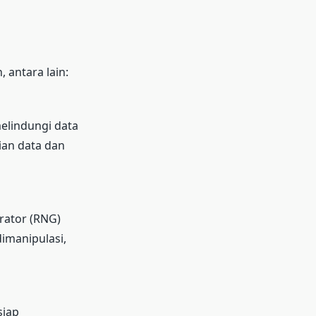
 antara lain:
elindungi data
ian data dan
rator (RNG)
dimanipulasi,
siap