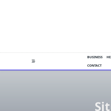
Skip
to
content
BUSINESS
HE
CONTACT
Si