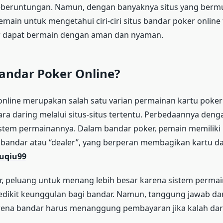
keberuntungan. Namun, dengan banyaknya situs yang berm
emain untuk mengetahui ciri-ciri situs bandar poker online 
r dapat bermain dengan aman dan nyaman.
Bandar Poker Online?
online merupakan salah satu varian permainan kartu poker
ra daring melalui situs-situs tertentu. Perbedaannya deng
istem permainannya. Dalam bandar poker, pemain memilik
 bandar atau “dealer”, yang berperan membagikan kartu 
uqiu99
r, peluang untuk menang lebih besar karena sistem perma
dikit keunggulan bagi bandar. Namun, tanggung jawab dan
arena bandar harus menanggung pembayaran jika kalah dari