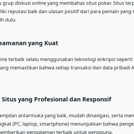
 grup diskusi online yang membahas situs poker. Situs ter
iki reputasi baik dan ulasan positif dari para pemain yang
h dulu.
Keamanan yang Kuat
line terbaik selalu menggunakan teknologi enkripsi seperti
yang memastikan bahwa setiap transaksi dan data pribadi 
 Situs yang Profesional dan Responsif
tampilan antarmuka yang baik, mudah dinavigasi, serta m
ngkat (PC, laptop, smartphone) menunjukkan bahwa pengel
memberikan pengalaman terbaik untuk pengguna.