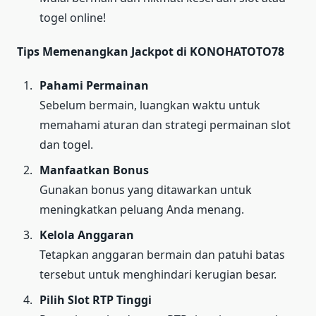
togel online!
Tips Memenangkan Jackpot di KONOHATOTO78
Pahami Permainan
Sebelum bermain, luangkan waktu untuk
memahami aturan dan strategi permainan slot
dan togel.
Manfaatkan Bonus
Gunakan bonus yang ditawarkan untuk
meningkatkan peluang Anda menang.
Kelola Anggaran
Tetapkan anggaran bermain dan patuhi batas
tersebut untuk menghindari kerugian besar.
Pilih Slot RTP Tinggi