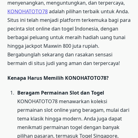
menyenangkan, menguntungkan, dan terpercaya,
KONOHATOTO78
adalah pilihan terbaik untuk Anda.
Situs ini telah menjadi platform terkemuka bagi para
pecinta slot online dan togel Indonesia, dengan
berbagai peluang untuk meraih hadiah uang tunai
hingga jackpot Maxwin 800 juta rupiah.
Bergabunglah sekarang dan rasakan sensasi
bermain di situs judi yang aman dan terpercaya!
Kenapa Harus Memilih KONOHATOTO78?
Beragam Permainan Slot dan Togel
KONOHATOTO78 menawarkan koleksi
permainan slot online yang beragam, mulai dari
tema klasik hingga modern. Anda juga dapat
menikmati permainan togel dengan banyak
pilihan pasaran, termasuk Togel Singapore,