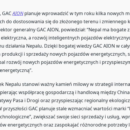
, GAC
AION
planuje wprowadzić w tym roku kilka nowych m
ch do dostosowania się do złożonego terenu i zmiennego k
ektor generalny GAC AION, powiedział: “Nepal ma bogate za
 elektryczna, a rozwój inteligentnych pojazdów elektrycznyc
u działania Nepalu. Dzięki bogatej wiedzy GAC AION w cał
produkcji i sprzedaży nowych pojazdów energetycznych, s
al rozwój nowych pojazdów energetycznych i przyspieszy
energetyczną”.
ek Nepalu stanowi ważny kamień milowy w strategii internac
spierając współpracę gospodarczą i handlową między Chin
atywy Pasa i Drogi oraz przyspieszając regionalny ekologic
 przyszłości GAC planuje stale wzmacniać wartości marki “L
echnologiczne”, zwiększać swoje sieci sprzedaży i usług, 
ów energetycznych oraz zaspokajać różnorodne potrzeby 