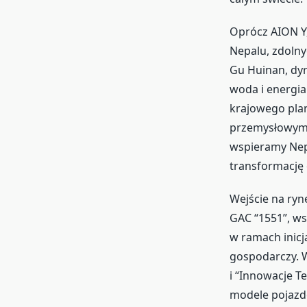
Oprócz AION Y
Nepalu, zdolny
Gu Huinan, dyr
woda i energia
krajowego plan
przemysłowym 
wspieramy Nep
transformację 
Wejście na ryn
GAC “1551”, w
w ramach inicj
gospodarczy. W
i “Innowacje T
modele pojazd