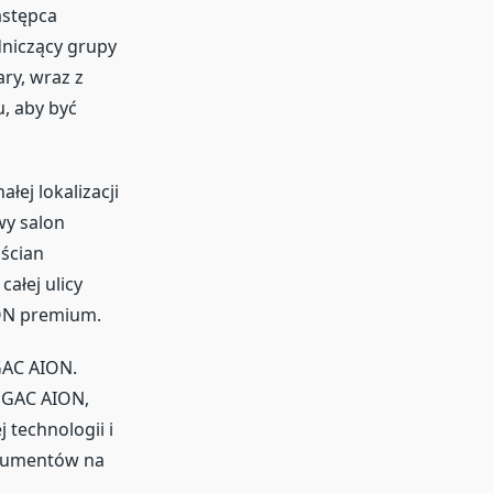
astępca
niczący grupy
ry, wraz z
u, aby być
ej lokalizacji
wy salon
ścian
ałej ulicy
ON premium.
GAC AION.
w GAC AION,
 technologii i
nsumentów na