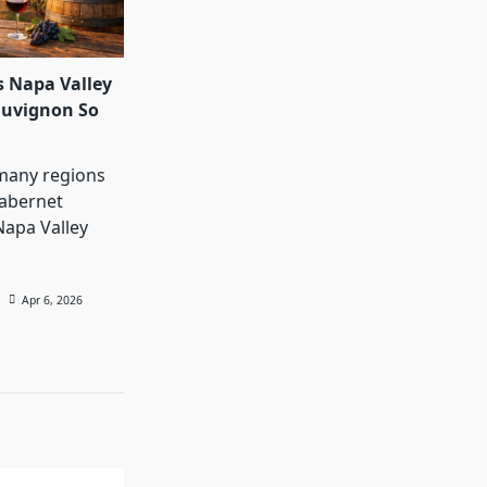
 Napa Valley
auvignon So
many regions
abernet
Napa Valley
Apr 6, 2026