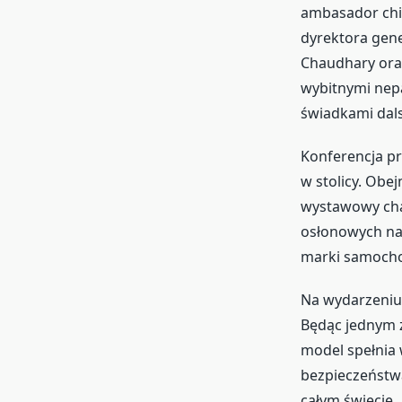
ambasador chi
dyrektora gen
Chaudhary oraz
wybitnymi nepa
świadkami dal
Konferencja pr
w stolicy. Ob
wystawowy cha
osłonowych na 
marki samocho
Na wydarzeniu 
Będąc jednym z
model spełnia 
bezpieczeństw
całym świecie.