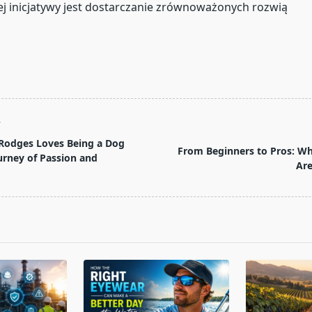
ej inicjatywy jest dostarczanie zrównoważonych rozwią
T
Rodges Loves Being a Dog
From Beginners to Pros: W
ourney of Passion and
Are
pan>