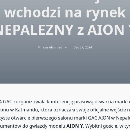
wchodzi na rynek
NEPALEZNY z AION 
Jakir Ahmmed
Dec 27, 2024
4 GAC zorganizowała konferencję prasową otwarcia marki 
lonu w Katmandu, która oznaczała swoje oficjalne wejście 
czyste otwarcie pierwszego salonu marki GAC AION w Nepa
nsumentów do gwiazdy modelu
AION Y
. Wybitni goście, w t