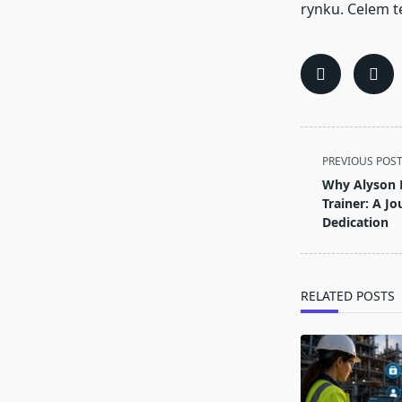
rynku. Celem t
<span
PREVIOUS POS
class="nav-
Why Alyson 
subtitle
Trainer: A J
screen-
Dedication
reader-
text">Page</s
RELATED POSTS