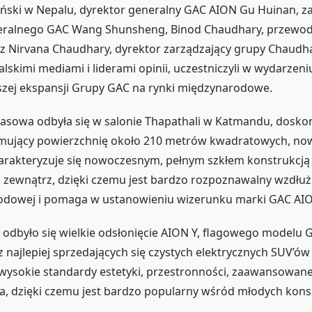
ński w Nepalu, dyrektor generalny GAC AION Gu Huinan, z
eralnego GAC Wang Shunsheng, Binod Chaudhary, przewod
 Nirvana Chaudhary, dyrektor zarządzający grupy Chaudha
lskimi mediami i liderami opinii, uczestniczyli w wydarzeni
szej ekspansji Grupy GAC na rynki międzynarodowe.
asowa odbyła się w salonie Thapathali w Katmandu, doskonał
ejmujący powierzchnię około 210 metrów kwadratowych, no
rakteryzuje się nowoczesnym, pełnym szkłem konstrukcją 
zewnątrz, dzięki czemu jest bardzo rozpoznawalny wzdłuż c
dowej i pomaga w ustanowieniu wizerunku marki GAC AI
odbyło się wielkie odsłonięcie AION Y, flagowego modelu 
 najlepiej sprzedających się czystych elektrycznych SUV’ó
wysokie standardy estetyki, przestronności, zaawansowanej
a, dzięki czemu jest bardzo popularny wśród młodych ko