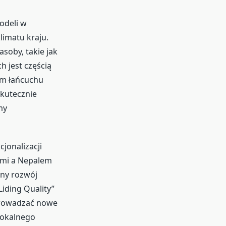
odeli w
limatu kraju.
soby, takie jak
h jest częścią
ym łańcuchu
kutecznie
my
jonalizacji
ami a Nepalem
zny rozwój
iding Quality”
wprowadzać nowe
lokalnego