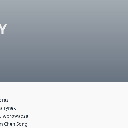
Y
oraz
na rynek
lu wprowadza
ym Chen Song,