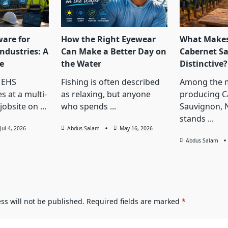
ware for
How the Right Eyewear
What Makes
ndustries: A
Can Make a Better Day on
Cabernet S
e
the Water
Distinctive?
 EHS
Fishing is often described
Among the 
s at a multi-
as relaxing, but anyone
producing C
jobsite on
...
who spends
...
Sauvignon, 
stands
...
Jul 4, 2026
Abdus Salam
May 16, 2026
Abdus Salam
ss will not be published.
Required fields are marked
*