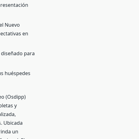
resentación
del Nuevo
ectativas en
á diseñado para
 sus huéspedes
leo (Osdipp)
letas y
lizada,
s. Ubicada
rinda un