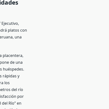
idades
Ejecutivo,
ndrá platos con
peruana, una
a placentera,
ispone de una
os huéspedes.
s rápidas y
a los
etros del río
isfacción por
 del Río” en