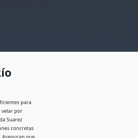
Río
ficientes para
 velar por
da Suarez
iones concretas
n. Aseguran que