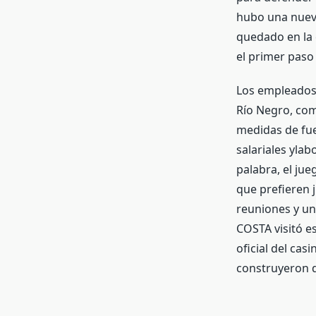
hubo una nueva
quedado en la c
el primer paso
Los empleadosa
Río Negro, com
medidas de fue
salariales ylab
palabra, el ju
que prefieren j
reuniones y un
COSTA visitó e
oficial del ca
construyeron d