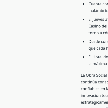
Cuenta co
inalámbric
El jueves 
Casino del
torno a có
Desde cómo
que cada h
El Hotel d
la máxima 
La Obra Social 
continúa conso
confiables en 
innovación tec
estratégicamen