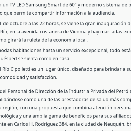
n un TV LED Samsung Smart de 60″ y moderno sistema de p
o que permite compartir información a la audiencia.
31 de octubre a las 22 horas, se viene la gran inauguración 
 Río, en la avenida costanera de Viedma y hay marcadas exp
mo girará la ruleta de la economía local.
das habitaciones hasta un servicio excepcional, todo est
uésped se sienta como en casa.
el Río Cipolletti es un lugar único, diseñado para brindar a
comodidad y satisfacción.
del Personal de Dirección de la Industria Privada del Petró
lidándose como una de las prestadoras de salud más comp
la región, con una propuesta que combina atención persona
nológica y una amplia gama de beneficios para sus afiliado
te en Carlos H. Rodríguez 384, en la ciudad de Neuquén, b