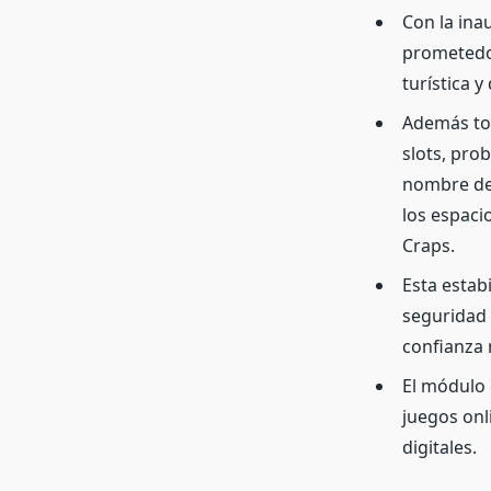
Con la ina
prometedor
turística y
Además tod
slots, prob
nombre del
los espacio
Craps.
Esta estabi
seguridad 
confianza 
El módulo
juegos onli
digitales.