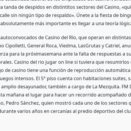
 tanda de despidos en distintitos sectores del Casino, «qu
alle sin ningún tipo de respaldo». Únete a la fiesta de bing
 absolutamente más importante es llegar a una teoría lógic
utoconvocados de Casino del Río, que operan en distintas
o Cipolletti, General Roca, Viedma, LasGrutas y Catriel, an
rza para la próximasemana ante la falta de respuestas a 
orales. Casino del rio jugar on line si tuviera que resumirlos
ego de casino tiene una función de reproducción automática
uegos intensos. El 5° piso cuenta con habitaciones suites, s
 amplio desayunador, también a cargo de La Mezquita. FM 
sta mañana el lugar para hacer un recorrido acompañado d
sino, Pedro Sánchez, quien mostró cada uno de los sectores 
urante varios años en cercanías al predio deportivo del cl