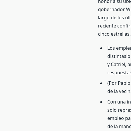
honor a su ubi
gobernador Wer
largo de los ú
reciente confi
cinco estrellas
Los emple
distintasl
y Catriel,
respuestas
(Por Pablo
de la vecin
Con una in
solo repre
empleo par
de la mano