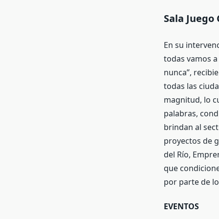
Sala Juego
En su interven
todas vamos a 
nunca”, recibi
todas las ciud
magnitud, lo cu
palabras, condu
brindan al sec
proyectos de g
del Río, Empre
que condicione
por parte de lo
EVENTOS