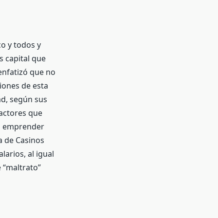
o y todos y
s capital que
enfatizó que no
iones de esta
dad, según sus
factores que
ra emprender
a de Casinos
arios, al igual
 “maltrato”