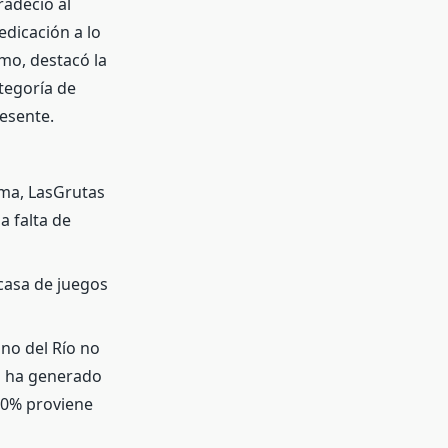
radeció al
dicación a lo
mo, destacó la
tegoría de
resente.
dma, LasGrutas
a falta de
 casa de juegos
no del Río no
n ha generado
70% proviene