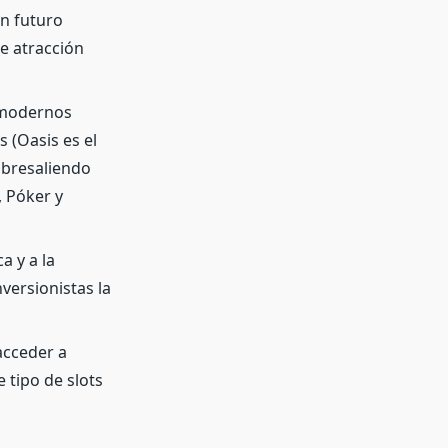
un futuro
e atracción
y modernos
s (Oasis es el
obresaliendo
, Póker y
a y a la
versionistas la
acceder a
 tipo de slots