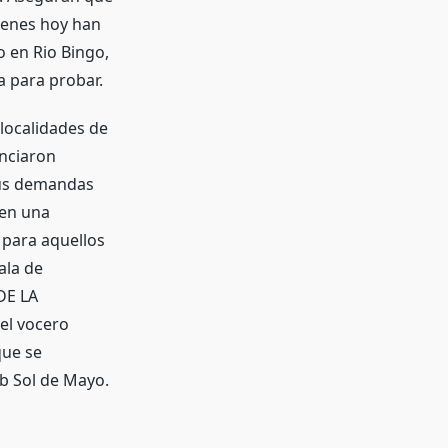
ienes hoy han
o en Rio Bingo,
a para probar.
localidades de
unciaron
sus demandas
 en una
 para aquellos
ala de
DE LA
el vocero
que se
ub Sol de Mayo.