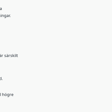
ka
ingar.
r särskilt
d.
ll högre