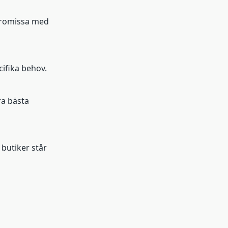
promissa med
cifika behov.
ra bästa
butiker står