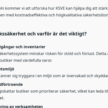
eln kommer vi att utforska hur KSVE kan hjälpa dig att stär
en med kostnadseffektiva och högkvalitativa säkerhetslösn
kssäkerhet och varför är det viktigt?
llgångar och inventarier
äkerhetssystem minskar risken för stöld och förlust. Detta ä
 butiker med värdefulla varor.
etsmiljö
känner sig tryggare i en miljö som är övervakad och skydda
dförtroende
skattar butiker som prioriterar säkerhet, vilket kan leda ti
et.
sering av verksamheten