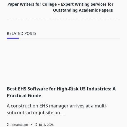
reader-
Paper Writers for College – Expert Writing Services for
text">Page</span>
Outstanding Academic Papers!
RELATED POSTS
Best EHS Software for High-Risk US Industries: A
Practical Guide
A construction EHS manager arrives at a multi-
subcontractor jobsite on
...
Iamabsalam
Jul 4, 2026