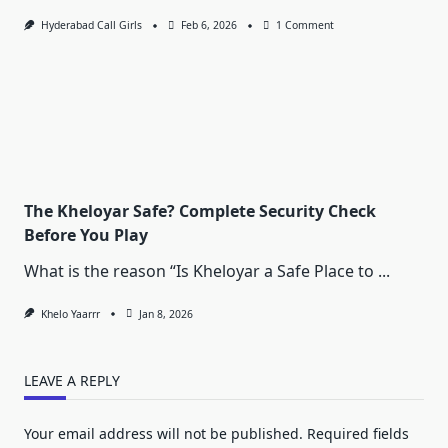
On
Hyderabad Call Girls
Feb 6, 2026
1 Comment
Ajmer
Call
Girl
Services:
Easy
Booking
&
Complete
Privacy
The Kheloyar Safe? Complete Security Check
Before You Play
What is the reason “Is Kheloyar a Safe Place to
...
Khelo Yaarrr
Jan 8, 2026
LEAVE A REPLY
Your email address will not be published.
Required fields