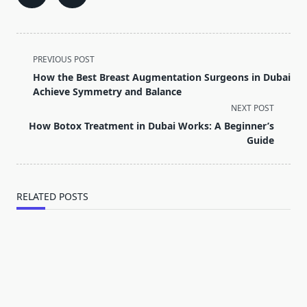
<span
PREVIOUS POST
class="nav-
How the Best Breast Augmentation Surgeons in Dubai
subtitle
Achieve Symmetry and Balance
screen-
NEXT POST
reader-
How Botox Treatment in Dubai Works: A Beginner’s
text">Page</span>
Guide
RELATED POSTS