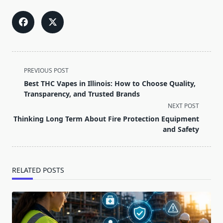
<span
PREVIOUS POST
class="nav-
Best THC Vapes in Illinois: How to Choose Quality,
subtitle
Transparency, and Trusted Brands
screen-
NEXT POST
reader-
Thinking Long Term About Fire Protection Equipment
text">Page</span>
and Safety
RELATED POSTS