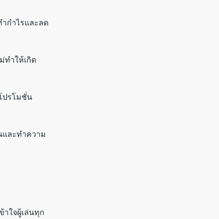
ารทำกำไรและลด
ม่ทำให้เกิด
โปรโมชั่น
กฝนและทำความ
้าใจผู้เล่นทุก