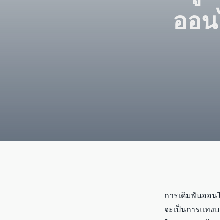
ออนไ
การเดิมพันออนไล
จะเป็นการแทงบอ