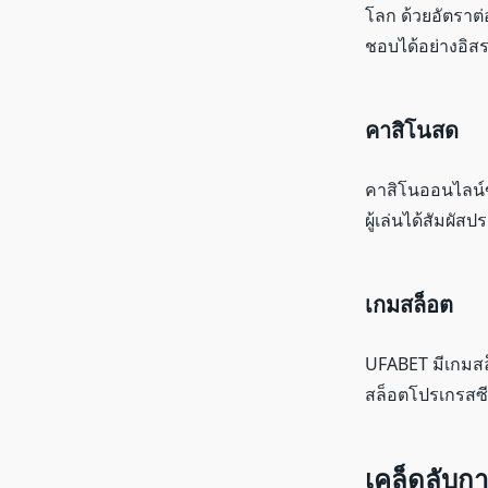
โลก ด้วยอัตราต
ชอบได้อย่างอิส
คาสิโนสด
คาสิโนออนไลน์ข
ผู้เล่นได้สัมผั
เกมสล็อต
UFABET มีเกมสล
สล็อตโปรเกรสซี
เคล็ดลับการ