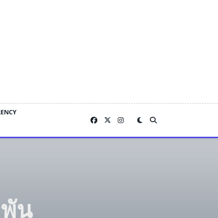
RENCY
พัน