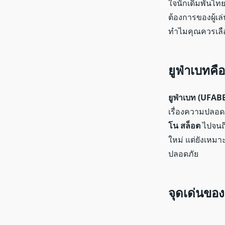
ใจนักเดิมพันไท
ต้องการของผู้เล
ทำไมคุณควรเลือก
ยูฟ่าเบทคื
ยูฟ่าเบท (UFAB
เรื่องความปลอดภ
โน สล็อต
ไปจนถึ
ใหม่ แต่ยังเหม
ปลอดภัย
จุดเด่นของ