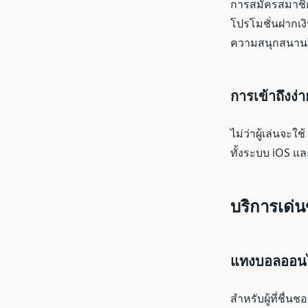
การสมัครสมาชิก 
โปรโมชั่นฝากเงิ
ความสนุกสนานให้ก
การเข้าถึงง่
ไม่ว่าผู้เล่นจะใช้
ทั้งระบบ iOS แล
บริการเด่น
แทงบอลออนไ
สำหรับผู้ที่ชื่