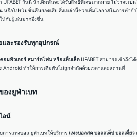
UFABET วันนี้ นักเดิมพันจะได้รับสิทธิพิเศษมากมาย ไม่ว่าจะเป็น
น หรือโปรโมชั่นคืนยอดเสีย สิ่งเหล่านี้ช่วยเพิ่มโอกาสในการทำก
ับผู้เล่นมากยิ่งขึ้น
ายและรองรับทุกอุปกรณ์
คอมพิวเตอร์ สมาร์ตโฟน หรือแท็บเล็ต
UFABET สามารถเข้าถึงได้
ะ Android ทำให้การเดิมพันไม่ถูกจำกัดด้วยเวลาและสถานที่
ของยูฟ่าเบท
ลน์
นชอบการแทงบอล ยูฟ่าเบทให้บริการ
แทงบอลสด บอลสเต็ป บอลเดี่ยว
แ