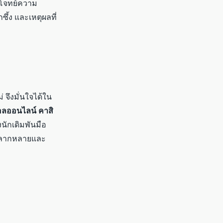
โจทย์ความ
ึ้ง และเหตุผลที่
 จึงมั่นใจได้ใน
ลออนไลน์ คาสิ
ักเดิมพันมือ
ี่หลากหลายและ