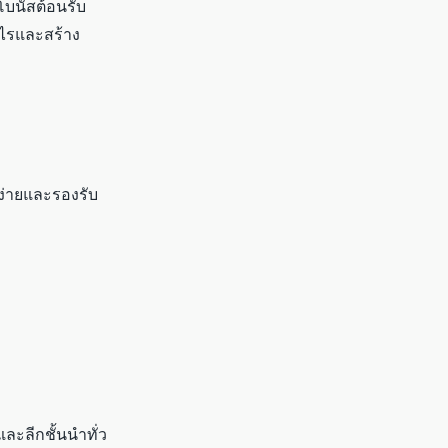
โบนัสต้อนรับ
ำไรและสร้าง
ง่ายและรองรับ
ละลีกชั้นนำทั่ว