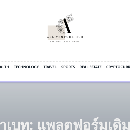
ALTH
TECHNOLOGY
TRAVEL
SPORTS
REAL ESTATE
CRYPTOCUR
ฟ่าเบท: แพลตฟอร์มเดิม